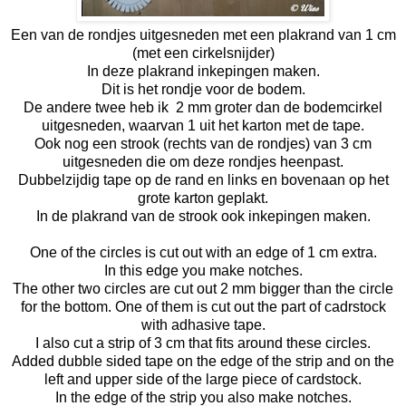
Een van de rondjes uitgesneden met een plakrand van 1 cm
(met een cirkelsnijder)
In deze plakrand inkepingen maken.
Dit is het rondje voor de bodem.
De andere twee heb ik 2 mm groter dan de bodemcirkel
uitgesneden, waarvan 1 uit het karton met de tape.
Ook nog een strook (rechts van de rondjes) van 3 cm
uitgesneden die om deze rondjes heenpast.
Dubbelzijdig tape op de rand en links en bovenaan op het
grote karton geplakt.
In de plakrand van de strook ook inkepingen maken.
One of the circles is cut out with an edge of 1 cm extra.
In this edge you make notches.
The other two circles are cut out 2 mm bigger than the circle
for the bottom. One of them is cut out the part of cadrstock
with adhasive tape.
I also cut a strip of 3 cm that fits around these circles.
Added dubble sided tape on the edge of the strip and on the
left and upper side of the large piece of cardstock.
In the edge of the strip you also make notches.